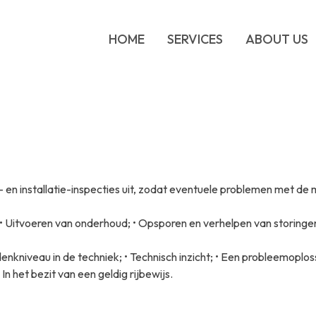
HOME
SERVICES
ABOUT US
Construction
Our Comp
Manpower and Support s
History
Engineering & Design
HSEQ
Oil & Gas - Industrial Pro
Manageme
en installatie-inspecties uit, zodat eventuele problemen met de
General Te
 • Uitvoeren van onderhoud; • Opsporen en verhelpen van storinge
nkniveau in de techniek; • Technisch inzicht; • Een probleemoplo
In het bezit van een geldig rijbewijs.