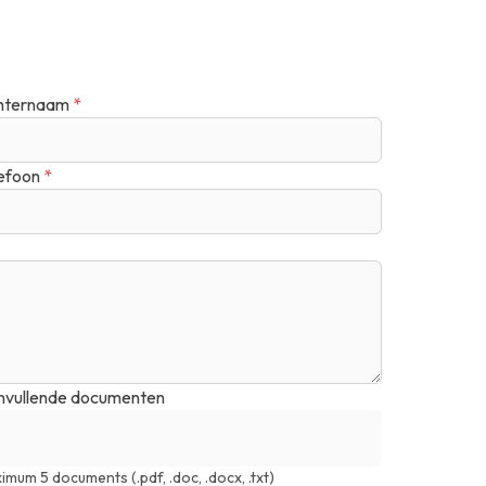
hternaam
*
efoon
*
vullende documenten
imum 5 documents (.pdf, .doc, .docx, .txt)