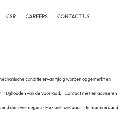
CSR
CAREERS
CONTACT US
any
ervices
duct Sales
nt Team
 mechanische conditie ervan tijdig worden opgemerkt en
rms & Conditions
n; • Bijhouden van de voorraad; • Contact met en adviseren
ssend denkvermogen; • Flexibel inzetbaar; • In teamverband