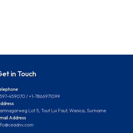
Get in Touch
elephone
597-459070 / +1-7866971099
ddress
amnagarweg Lot 5, Tout Lui Faut, Wanica, Suriname
mail Address
nfo@ceadnv.com