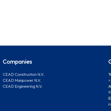
Companies
CEAD Construction N.V.
T
CEAD Manpower N.V.
+
CEAD Engineering N.V.
A
R
E
i